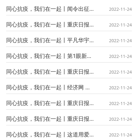
同心抗疫，我们在一起丨闻令出征 洪泉党员的挺身而出
2022-11-24
同心抗疫，我们在一起丨重庆日报 渝北区融创嘉德项目 ：13500 斤蔬菜送进4000余户居民家中
2022-11-24
同心抗疫，我们在一起丨平凡华宇人：守护疫情下的“生命通道”
2022-11-24
同心抗疫，我们在一起丨第1眼新闻：为保业主物资 物管每日帮忙采购
2022-11-24
同心抗疫，我们在一起丨重庆日报 禹水泽渝物业：做好服务项目疫情防控与便民服务
2022-11-24
同心抗疫，我们在一起丨经济网 重庆云山外物业：抗疫、防疫守护业主尽职履责
2022-11-24
同心抗疫，我们在一起丨重庆日报 服务方舱 龙湖物业“大白”坚守防疫一线
2022-11-24
同心抗疫，我们在一起丨重庆日报 美置服务：做业主的坚强后盾
2022-11-24
同心抗疫，我们在一起丨这道用爱铸就的“抗疫墙”因你们而温暖
2022-11-24