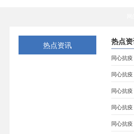
网
热点资
热点资讯
同心抗疫
同心抗疫
同心抗疫
同心抗疫