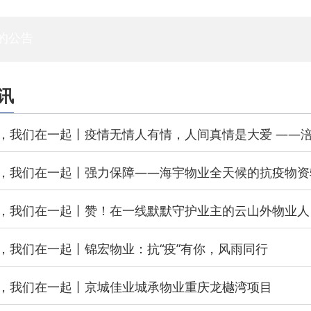
专家委员会
白蚁专委会
标委会
人资委
技管委
法工委
的公告
讯
，我们在一起丨强力保障——海宇物业全天候的抗疫物资
，我们在一起丨赞！在一线默默守护业主的云山外物业人
，我们在一起丨锦宏物业：抗“疫”有你，风雨同行
，我们在一起丨京城佳业城承物业重庆龙樾湾项目