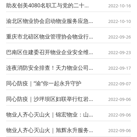
助友创美4080名职工与党的二十大盛会“同频共振”
2022-10-16
渝北区物业协会启动物业服务应急总队积极支援仙桃街道疫情防控工作
2022-10-10
重庆市北碚区物业管理协会物业行业疫情防控及国庆前、后安全工作部署会
2022-09-26
巴南区住建委召开物业企业安全维稳工作暨8·21界石山火救援表彰工作会
2022-09-23
连夜消防安全排查！天力物业公司筑牢安全防火墙
2022-09-17
同心防疫｜“渝“你一起永升守护
2022-09-07
同心防疫｜沙坪坝区妇联举行红岩志愿者支援疫情防控工作座谈交流会
2022-09-06
物业人齐心灭山火｜锦宏物业：山火起，英雄出，冲锋勇，美名扬
2022-09-06
物业人齐心灭山火｜旭辉永升服务 :“救火支援，我们先冲了！”
2022-09-06