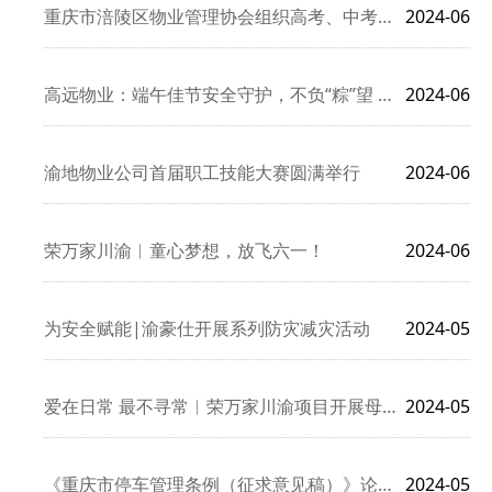
重庆市涪陵区物业管理协会组织高考、中考志愿者服务活动
2024-06
高远物业：端午佳节安全守护，不负“粽”望 ——高远物业公司开
2024-06
渝地物业公司首届职工技能大赛圆满举行
2024-06
荣万家川渝︱童心梦想，放飞六一！
2024-06
为安全赋能|渝豪仕开展系列防灾减灾活动
2024-05
爱在日常 最不寻常︱荣万家川渝项目开展母亲节社区文化活动！
2024-05
《重庆市停车管理条例（征求意见稿）》论证会在渝海物业召开
2024-05