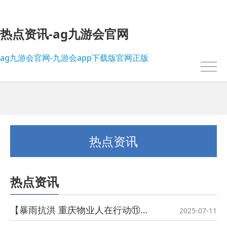
热点资讯-ag九游会官网
ag九游会官网-九游会app下载版官网正版
热点资讯
热点资讯
我的位置：
ag九游会官网-九游会app下载版官网正版
>
热点资讯
【暴雨抗洪 重庆物业人在行动⑪】晓月物业：暴雨倾城，守护无阻！
2025-07-11