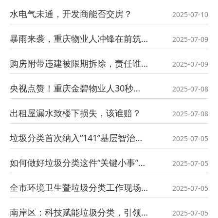
水电气未通，开发商能否交房？
2025-07-10
暴雨来袭，重庆物业人冲锋在前筑牢安全防线
2025-07-09
购房附带违建被限期拆除，责任谁来担？
2025-07-09
央视点赞！重庆金碧物业人30秒生死救援，平凡岗位铸就“非凡”榜样
2025-07-08
出租屋漏水致楼下损失，该谁赔？
2025-07-08
垃圾分类首次纳入“141”基层智治体系
2025-07-05
如何做好垃圾分类这件“关键小事”？重庆给出答案
2025-07-05
全市环境卫生暨垃圾分类工作现场会在江北区召开
2025-07-05
南岸区：科技赋能垃圾分类，引领绿色低碳生活新风尚
2025-07-05