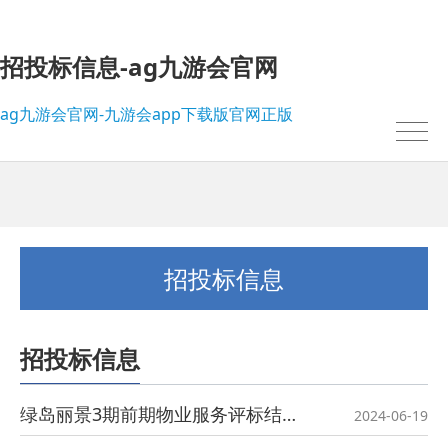
招投标信息-ag九游会官网
ag九游会官网-九游会app下载版官网正版
招投标信息
招投标信息
我的位置：
ag九游会官网-九游会app下载版官网正版
>
招投标信息
绿岛丽景3期前期物业服务评标结果公示
2024-06-19