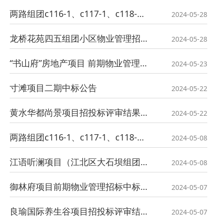
两路组团c116-1、c117-1、c118-1地块项目（c117-1地块）项目中标公告
2024-05-28
龙桥花苑四五组团小区物业管理招标公告
2024-05-28
“书山府”房地产项目 前期物业管理招标中标结果公告
2024-05-23
寸滩项目二期中标公告
2024-05-22
黄水华都尚景项目招投标评审结果公示
2024-05-22
两路组团c116-1、c117-1、c118-1地块项目（c117-1地块）项目招标公告
2024-05-08
江语听澜项目（江北区大石坝组团g分区g15-4-1/03、g15-4-4/07地块）招标公告
2024-05-08
御林府项目前期物业管理招标中标结果公告
2024-05-07
良瑜国际养生谷项目招投标评审结果公示
2024-05-07