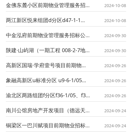
金佛东麓小区前期物业管理服务招标公告
2024-10-08
两江新区悦来组团d分区d47-1-1号宗地招标公告
2024-10-08
中金泓府前期物业管理服务招标公告
2024-09-30
陕建·山屿湖（一期工程 008-2-7地块、二期工程008-2-9地块）项目中标公告
2024-09-30
高新区国瑞·学府壹号项目前期物业服务评标结果公示
2024-09-26
象融高新区u标准分区 u9-6-1/05、u9-7-1/04号地块前期物业管理项目招标中标结果公告
2024-09-26
渝北区两路组团f分区f36-1/05、f36-3/04号地块(中央润府)项目前期物业管理项目招标中标结果公告
2024-09-26
南川公馆房地产开发项目（德远天宸） 前期物业管理服务招标公告
2024-09-24
铜梁区一巴川赋项目前期物业招标公告
2024-09-24