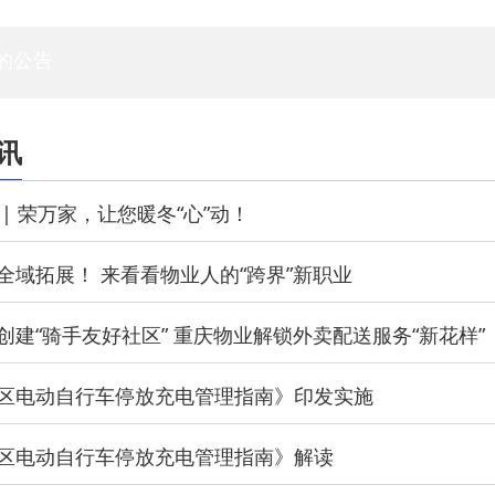
专家委员会
白蚁专委会
标委会
人资委
技管委
法工委
的公告
讯
| 荣万家，让您暖冬“心”动！
全域拓展！ 来看看物业人的“跨界”新职业
创建“骑手友好社区” 重庆物业解锁外卖配送服务“新花样”
区电动自行车停放充电管理指南》印发实施
区电动自行车停放充电管理指南》解读