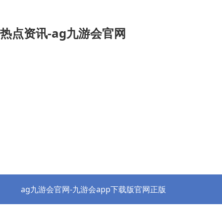
热点资讯-ag九游会官网
ag九游会官网-九游会app下载版官网正版
热点资讯
协会之窗
行业党建
政策法规
ag